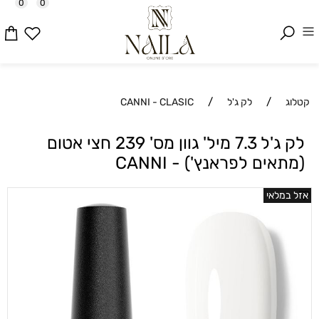
0
0
/
/
קטלוג
לק ג'ל
CANNI - CLASIC
לק ג'ל 7.3 מיל' גוון מס' 239 חצי אטום
(מתאים לפראנץ') - CANNI
אזל במלאי