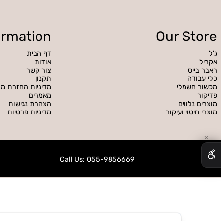
CUSTOMER SERVICE
נציגי שירות זמינים לתמיכה
Information
Our S
דף הבית
אודות
ס
צור קשר
דה
תקנון
שמלי
מדיניות החזרת מוצרים
מאמרים
לווים
הצהרת נגישות
טוי ועיקור
מדיניות פרטיות
Call Us: 055-9856669